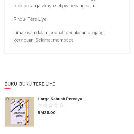
melupakan jaraknya setipis benang saja.”
Rindu- Tere Liye.
Lima kisah dalam sebuah perjalanan panjang
kerinduan. Selamat membaca.
BUKU-BUKU TERE LIYE
Harga Sebuah Percaya
0.00
RM
35.00
out
of
5