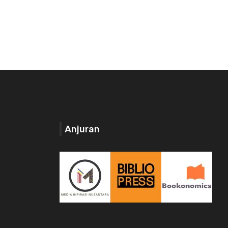
5
Anjuran