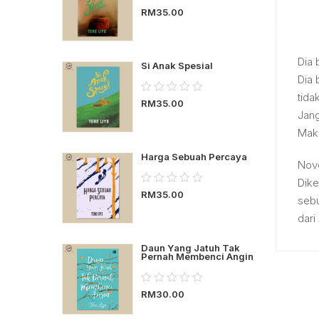
RM
35.00
out
of
5
Dia 
Si Anak Spesial
Dia 
0.00
tida
RM
35.00
out
Jang
of
Maka
5
Harga Sebuah Percaya
Nove
0.00
Dike
RM
35.00
out
sebu
of
dari
5
Daun Yang Jatuh Tak
Pernah Membenci Angin
0.00
RM
30.00
out
of