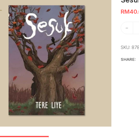
Sesu
RM
40
–
SKU:
87
SHARE: