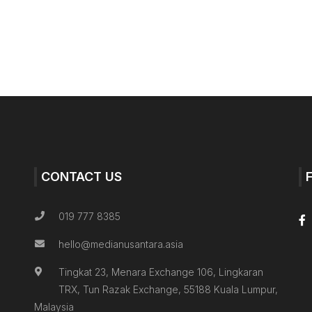
CONTACT US
019 777 8385
hello@medianusantara.asia
Tingkat 23, Menara Exchange 106, Lingkaran
TRX, Tun Razak Exchange, 55188 Kuala Lumpur,
Malaysia