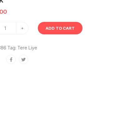
k
.00
+
ADD TO CART
886
Tag:
Tere Liye