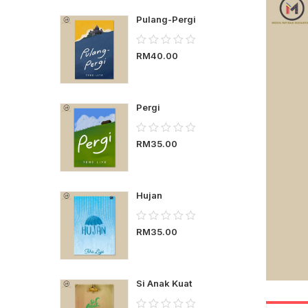
Pulang-Pergi
0.00
RM
40.00
out
of
5
Pergi
0.00
RM
35.00
out
of
5
Hujan
0.00
RM
35.00
out
of
5
Si Anak Kuat
0.00