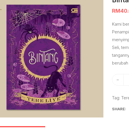
Bint
RM
40
Kami ber
Penampil
menyimpa
Seli, te
tangannya
berubah 
–
Tag:
Ter
SHARE: