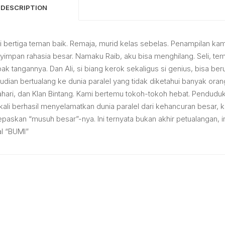
DESCRIPTION
 bertiga teman baik. Remaja, murid kelas sebelas. Penampilan kam
impan rahasia besar. Namaku Raib, aku bisa menghilang. Seli, tem
pak tangannya. Dan Ali, si biang kerok sekaligus si genius, bisa b
dian bertualang ke dunia paralel yang tidak diketahui banyak orang
hari, dan Klan Bintang. Kami bertemu tokoh-tokoh hebat. Penduduk 
 kali berhasil menyelamatkan dunia paralel dari kehancuran besar
paskan “musuh besar”-nya. Ini ternyata bukan akhir petualangan, 
al “BUMI”