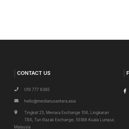
CONTACT US
019 777 8385
hello@medianusantara.asia
Tingkat 23, Menara Exchange 106, Lingkaran
TRX, Tun Razak Exchange, 55188 Kuala Lumpur,
Malaysia