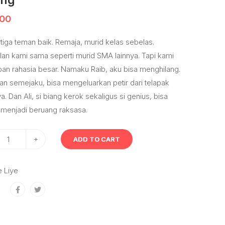
ang
.00
tiga teman baik. Remaja, murid kelas sebelas.
an kami sama seperti murid SMA lainnya. Tapi kami
n rahasia besar. Namaku Raib, aku bisa menghilang.
man semejaku, bisa mengeluarkan petir dari telapak
. Dan Ali, si biang kerok sekaligus si genius, bisa
menjadi beruang raksasa.
+
ADD TO CART
e Liye