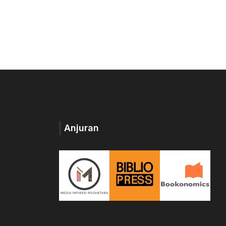
5
Anjuran