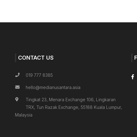
CONTACT US
019 777 8385
hello@medianusantara.asia
Tingkat 23, Menara Exchange 106, Lingkaran
TRX, Tun Razak Exchange, 55188 Kuala Lumpur,
Malaysia